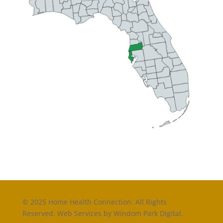
©
2025 Home Health Connection. All Rights
Reserved. Web Services by Windom Park Digital.