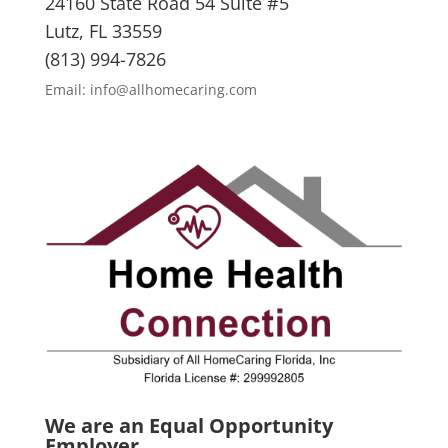
24160 State Road 54 Suite #5
Lutz, FL 33559
(813) 994-7826
Email: info@allhomecaring.com
We are an Equal Opportunity
Employer