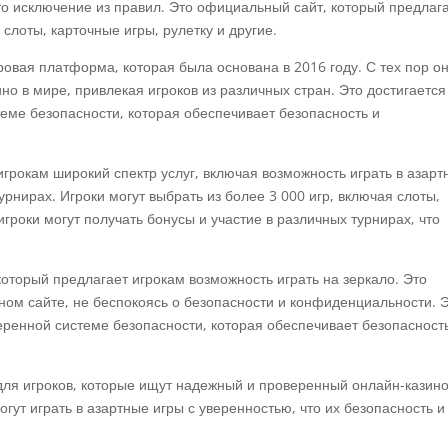
это исключение из правил. Это официальный сайт, который предлаг
слоты, карточные игры, рулетку и другие.
ровая платформа, которая была основана в 2016 году. С тех пор о
о в мире, привлекая игроков из различных стран. Это достигается
еме безопасности, которая обеспечивает безопасность и
грокам широкий спектр услуг, включая возможность играть в азарт
урнирах. Игроки могут выбрать из более 3 000 игр, включая слоты,
 игроки могут получать бонусы и участие в различных турнирах, что
который предлагает игрокам возможность играть на зеркало. Это
ьном сайте, не беспокоясь о безопасности и конфиденциальности. 
еренной системе безопасности, которая обеспечивает безопасност
 для игроков, которые ищут надежный и проверенный онлайн-казино
гут играть в азартные игры с уверенностью, что их безопасность и