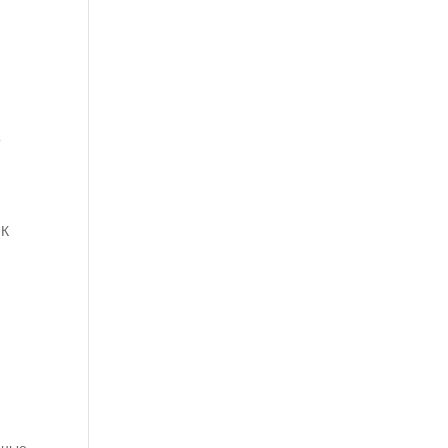
о
 К
ьные