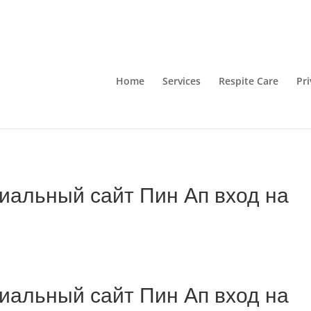
Home
Services
Respite Care
Pri
иальный сайт Пин Ап вход на
иальный сайт Пин Ап вход на