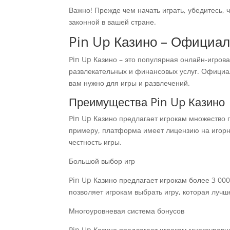
Важно! Прежде чем начать играть, убедитесь, ч
законной в вашей стране.
Pin Up Казино – Официал
Pin Up Казино – это популярная онлайн-игров
развлекательных и финансовых услуг. Официаль
вам нужно для игры и развлечений.
Преимущества Pin Up Казино
Pin Up Казино предлагает игрокам множество 
примеру, платформа имеет лицензию на игорно
честность игры.
Большой выбор игр
Pin Up Казино предлагает игрокам более 3 000 
позволяет игрокам выбрать игру, которая лучш
Многоуровневая система бонусов
Pin Up Казино предлагает игрокам многоуровн