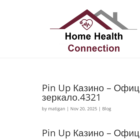
No positions available
Pin Up Казино – Офиц
зеркало.4321
by
matigan
|
Nov 20, 2025
|
Blog
Pin Up Казино – Офиц