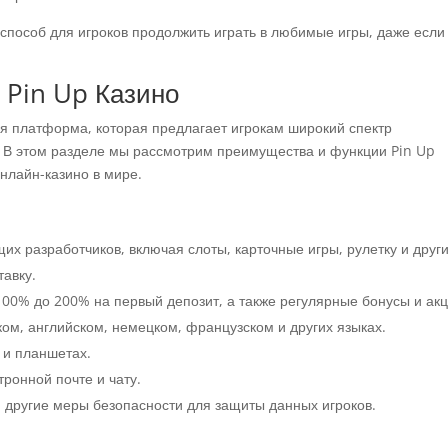
 способ для игроков продолжить играть в любимые игры, даже если
 Pin Up Казино
ая платформа, которая предлагает игрокам широкий спектр
 В этом разделе мы рассмотрим преимущества и функции Pin Up
нлайн-казино в мире.
щих разработчиков, включая слоты, карточные игры, рулетку и други
тавку.
00% до 200% на первый депозит, а также регулярные бонусы и акц
ом, английском, немецком, французском и других языках.
 и планшетах.
тронной почте и чату.
 другие меры безопасности для защиты данных игроков.