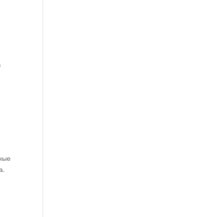
з
чные
а.