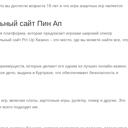
то вы достигли возраста 18 лет и что игра азартных игр является
ьный сайт Пин Ап
ая платформа, которая предлагает игрокам широкий спектр
ный сайт Pin Up Казино – это место, где вы можете найти все, чт
преимуществ, которые делают его одним из лучших онлайн-казино.
е дело, выдана в Куртрахе, что обеспечивает безопасность и
игр, включая слоты, карточные игры, рулетку, покер и другие. Это
е всего подходит им.
евую систему бонусов, которая позволяет им получать дополнител