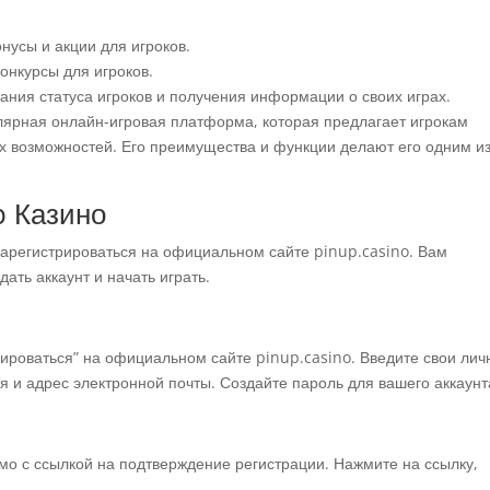
нусы и акции для игроков.
онкурсы для игроков.
ания статуса игроков и получения информации о своих играх.
улярная онлайн-игровая платформа, которая предлагает игрокам
х возможностей. Его преимущества и функции делают его одним и
p Казино
 зарегистрироваться на официальном сайте pinup.casino. Вам
дать аккаунт и начать играть.
рироваться” на официальном сайте pinup.casino. Введите свои ли
 и адрес электронной почты. Создайте пароль для вашего аккаунт
мо с ссылкой на подтверждение регистрации. Нажмите на ссылку,