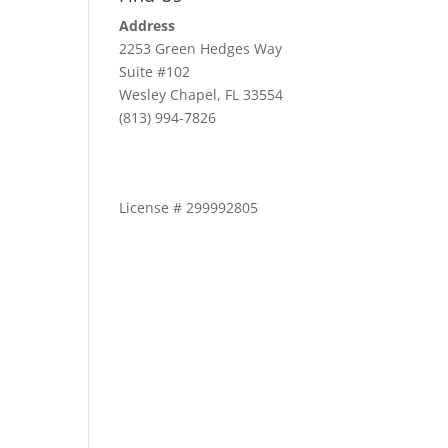
Address
2253 Green Hedges Way
Suite #102
Wesley Chapel, FL 33554
(813) 994-7826
License # 299992805