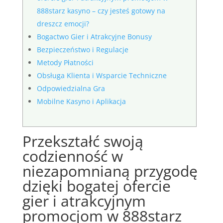
888starz kasyno – czy jesteś gotowy na
dreszcz emocji?
Bogactwo Gier i Atrakcyjne Bonusy
Bezpieczeństwo i Regulacje
Metody Płatności
Obsługa Klienta i Wsparcie Techniczne
Odpowiedzialna Gra
Mobilne Kasyno i Aplikacja
Przekształć swoją
codzienność w
niezapomnianą przygodę
dzięki bogatej ofercie
gier i atrakcyjnym
promocjom w 888starz