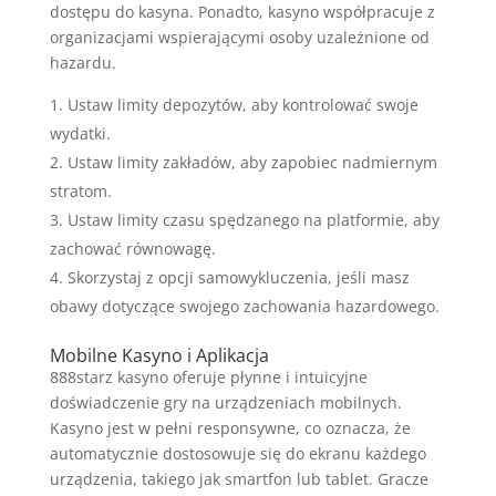
dostępu do kasyna. Ponadto, kasyno współpracuje z
organizacjami wspierającymi osoby uzależnione od
hazardu.
Ustaw limity depozytów, aby kontrolować swoje
wydatki.
Ustaw limity zakładów, aby zapobiec nadmiernym
stratom.
Ustaw limity czasu spędzanego na platformie, aby
zachować równowagę.
Skorzystaj z opcji samowykluczenia, jeśli masz
obawy dotyczące swojego zachowania hazardowego.
Mobilne Kasyno i Aplikacja
888starz kasyno oferuje płynne i intuicyjne
doświadczenie gry na urządzeniach mobilnych.
Kasyno jest w pełni responsywne, co oznacza, że
automatycznie dostosowuje się do ekranu każdego
urządzenia, takiego jak smartfon lub tablet. Gracze