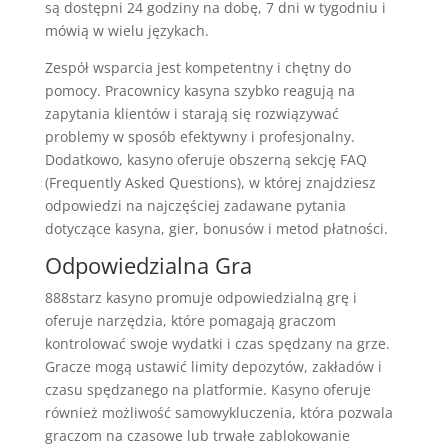
są dostępni 24 godziny na dobę, 7 dni w tygodniu i
mówią w wielu językach.
Zespół wsparcia jest kompetentny i chętny do
pomocy. Pracownicy kasyna szybko reagują na
zapytania klientów i starają się rozwiązywać
problemy w sposób efektywny i profesjonalny.
Dodatkowo, kasyno oferuje obszerną sekcję FAQ
(Frequently Asked Questions), w której znajdziesz
odpowiedzi na najczęściej zadawane pytania
dotyczące kasyna, gier, bonusów i metod płatności.
Odpowiedzialna Gra
888starz kasyno promuje odpowiedzialną grę i
oferuje narzędzia, które pomagają graczom
kontrolować swoje wydatki i czas spędzany na grze.
Gracze mogą ustawić limity depozytów, zakładów i
czasu spędzanego na platformie. Kasyno oferuje
również możliwość samowykluczenia, która pozwala
graczom na czasowe lub trwałe zablokowanie