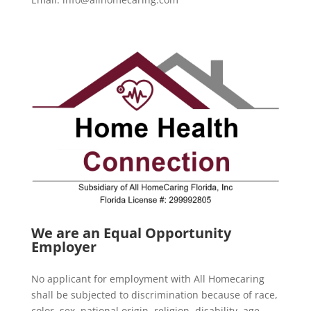
We are an Equal Opportunity
Employer
No applicant for employment with All Homecaring
shall be subjected to discrimination because of race,
color, sex, national origin, religion, disability, age,