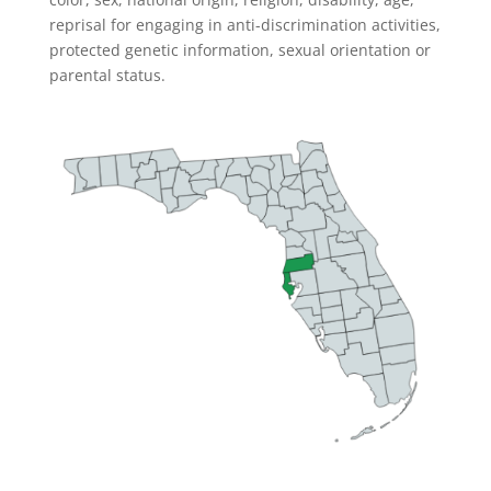
reprisal for engaging in anti-discrimination activities,
protected genetic information, sexual orientation or
parental status.