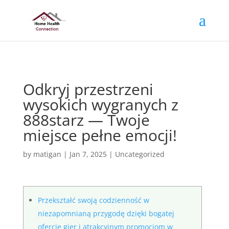
No positions available
Odkryj przestrzeni
wysokich wygranych z
888starz — Twoje
miejsce pełne emocji!
by
matigan
|
Jan 7, 2025
|
Uncategorized
Przekształć swoją codzienność w
niezapomnianą przygodę dzięki bogatej
ofercie gier i atrakcyjnym promocjom w