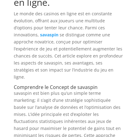
en ligne.
Le monde des casinos en ligne est en constante
évolution, offrant aux joueurs une multitude
d’options pour tenter leur chance. Parmi ces
innovations,
savaspin
se distingue comme une
approche novatrice, conçue pour optimiser
l’expérience de jeu et potentiellement augmenter les
chances de succès. Cet article explore en profondeur
les aspects de savaspin, ses avantages, ses
stratégies et son impact sur l’industrie du jeu en
ligne.
Comprendre le Concept de savaspin
savaspin est bien plus qu’un simple terme
marketing; il s’agit d’une stratégie sophistiquée
basée sur l’analyse de données et l’optimisation des
mises. L’idée principale est d’exploiter les
fluctuations statistiques inhérentes aux jeux de
hasard pour maximiser le potentiel de gains tout en
minimisant les risques de pertes. Cette approche