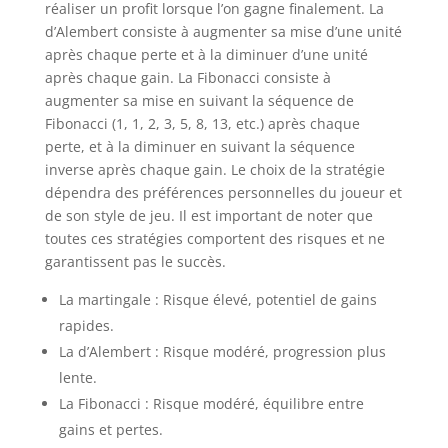
réaliser un profit lorsque l’on gagne finalement. La
d’Alembert consiste à augmenter sa mise d’une unité
après chaque perte et à la diminuer d’une unité
après chaque gain. La Fibonacci consiste à
augmenter sa mise en suivant la séquence de
Fibonacci (1, 1, 2, 3, 5, 8, 13, etc.) après chaque
perte, et à la diminuer en suivant la séquence
inverse après chaque gain. Le choix de la stratégie
dépendra des préférences personnelles du joueur et
de son style de jeu. Il est important de noter que
toutes ces stratégies comportent des risques et ne
garantissent pas le succès.
La martingale : Risque élevé, potentiel de gains
rapides.
La d’Alembert : Risque modéré, progression plus
lente.
La Fibonacci : Risque modéré, équilibre entre
gains et pertes.