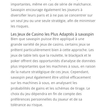
importantes, même en cas de série de malchance.
Savaspin encourage également les joueurs à
diversifier leurs paris et à ne pas se concentrer sur
un seul jeu ou une seule stratégie, afin de minimiser
les risques.
Les Jeux de Casino les Plus Adaptés à savaspin
Bien que savaspin puisse être appliqué à une
grande variété de jeux de casino, certains jeux se
prêtent particulièrement bien à cette approche. Les
jeux de table tels que la roulette, le blackjack et le
poker offrent des opportunités d’analyse de données
plus importantes que les machines à sous, en raison
de la nature stratégique de ces jeux. Cependant,
savaspin peut également être utilisé efficacement
sur les machines à sous, en analysant les
probabilités de gains et les schémas de tirage. Le
choix du jeu dépendra en fin de compte des
préférences personnelles du joueur et de sa
tolérance au risque.