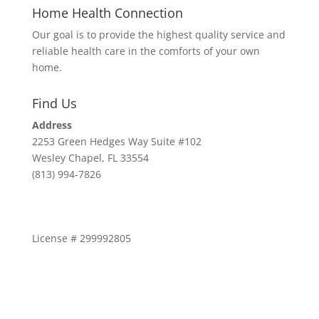
Home Health Connection
Our goal is to provide the highest quality service and
reliable health care in the comforts of your own
home.
Find Us
Address
2253 Green Hedges Way Suite #102
Wesley Chapel, FL 33554
(813) 994-7826
License # 299992805