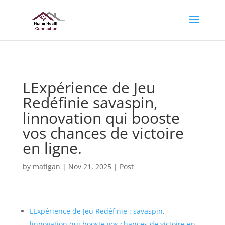
No positions available
LExpérience de Jeu
Redéfinie savaspin,
linnovation qui booste
vos chances de victoire
en ligne.
by
matigan
|
Nov 21, 2025
|
Post
LExpérience de Jeu Redéfinie : savaspin,
linnovation qui booste vos chances de victoire en