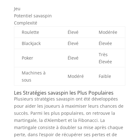
Jeu
Potentiel savaspin
Complexité
Roulette
Élevé
Modérée
Blackjack
Élevé
Élevée
Très
Poker
Élevé
Élevée
Machines à
Modéré
Faible
sous
Les Stratégies savaspin les Plus Populaires
Plusieurs stratégies savaspin ont été développées
pour aider les joueurs à maximiser leurs chances de
succès. Parmi les plus populaires, on retrouve la
martingale, la d’Alembert et la Fibonacci. La
martingale consiste à doubler sa mise après chaque
perte, dans l’espoir de récupérer ses pertes et de