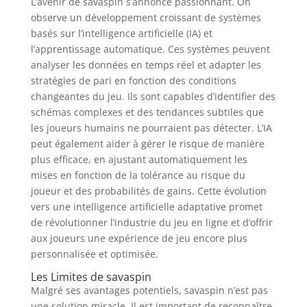
L’avenir de savaspin s’annonce passionnant. On
observe un développement croissant de systèmes
basés sur l’intelligence artificielle (IA) et
l’apprentissage automatique. Ces systèmes peuvent
analyser les données en temps réel et adapter les
stratégies de pari en fonction des conditions
changeantes du jeu. Ils sont capables d’identifier des
schémas complexes et des tendances subtiles que
les joueurs humains ne pourraient pas détecter. L’IA
peut également aider à gérer le risque de manière
plus efficace, en ajustant automatiquement les
mises en fonction de la tolérance au risque du
joueur et des probabilités de gains. Cette évolution
vers une intelligence artificielle adaptative promet
de révolutionner l’industrie du jeu en ligne et d’offrir
aux joueurs une expérience de jeu encore plus
personnalisée et optimisée.
Les Limites de savaspin
Malgré ses avantages potentiels, savaspin n’est pas
une solution miracle. Il est important de reconnaître