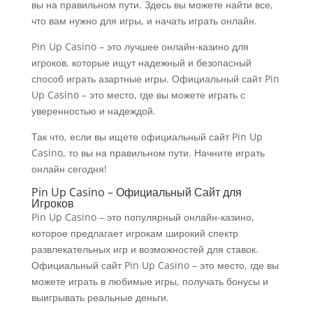
вы на правильном пути. Здесь вы можете найти все,
что вам нужно для игры, и начать играть онлайн.
Pin Up Casino – это лучшее онлайн-казино для
игроков, которые ищут надежный и безопасный
способ играть азартные игры. Официальный сайт Pin
Up Casino – это место, где вы можете играть с
уверенностью и надеждой.
Так что, если вы ищете официальный сайт Pin Up
Casino, то вы на правильном пути. Начните играть
онлайн сегодня!
Pin Up Casino – Официальный Сайт для
Игроков
Pin Up Casino – это популярный онлайн-казино,
которое предлагает игрокам широкий спектр
развлекательных игр и возможностей для ставок.
Официальный сайт Pin Up Casino – это место, где вы
можете играть в любимые игры, получать бонусы и
выигрывать реальные деньги.