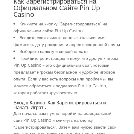
Как Зарегистрироваться на
Официальном Сайте Pin Up
Casino
Кликните на кнопку “Зарегистрироваться” на
официальном сайте Pin Up Casino
Введите свои личные данные, включая имя,
фамилию, дату рождения и адрес электронной почты
Выберите валюту и способ оплаты
Пройдите регистрацию и получите доступ к играм
Pin Up Casino – это официальный сайт, который
предлагает игрокам безопасное и удобное игровое
опыта. Если у вас есть вопросы или проблемы, вы
можете обратиться к поддержке Pin Up Casino,
которая работает круглосуточно.
Вход в Казино: Как Зарегистрироваться и
Начать Играть
Для начала, вам нужно перейти на официальный
сайт Pin Up Casino и кликнуть на кнопку
“Зарегистрироваться”. Затем вам нужно ввести свои
личные данные, включая имя, фамилию, дату