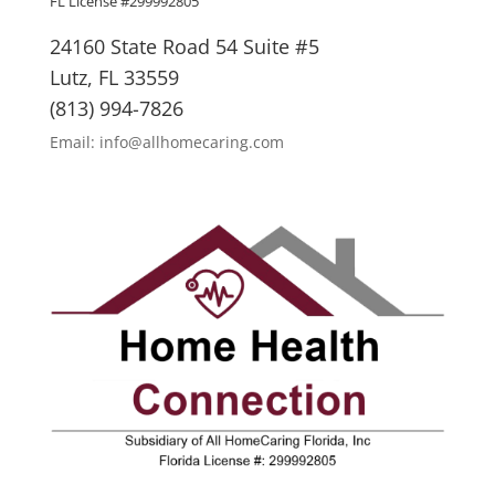
FL License #299992805
24160 State Road 54 Suite #5
Lutz, FL 33559
(813) 994-7826
Email: info@allhomecaring.com