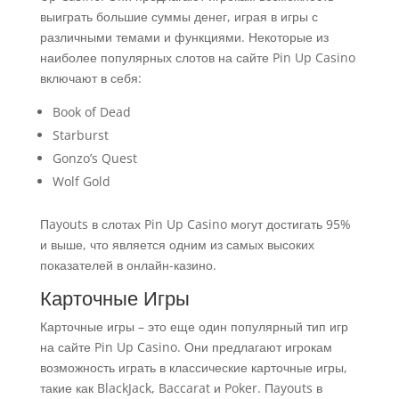
выиграть большие суммы денег, играя в игры с
различными темами и функциями. Некоторые из
наиболее популярных слотов на сайте Pin Up Casino
включают в себя:
Book of Dead
Starburst
Gonzo’s Quest
Wolf Gold
Пayouts в слотах Pin Up Casino могут достигать 95%
и выше, что является одним из самых высоких
показателей в онлайн-казино.
Карточные Игры
Карточные игры – это еще один популярный тип игр
на сайте Pin Up Casino. Они предлагают игрокам
возможность играть в классические карточные игры,
такие как BlackJack, Baccarat и Poker. Пayouts в