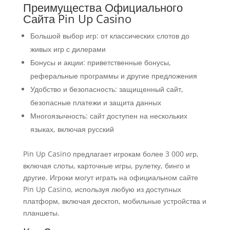
Преимущества Официального
Сайта Pin Up Casino
Большой выбор игр: от классических слотов до
живых игр с дилерами
Бонусы и акции: приветственные бонусы,
реферальные программы и другие предложения
Удобство и безопасность: защищенный сайт,
безопасные платежи и защита данных
Многоязычность: сайт доступен на нескольких
языках, включая русский
Pin Up Casino предлагает игрокам более 3 000 игр,
включая слоты, карточные игры, рулетку, бинго и
другие. Игроки могут играть на официальном сайте
Pin Up Casino, используя любую из доступных
платформ, включая десктоп, мобильные устройства и
планшеты.