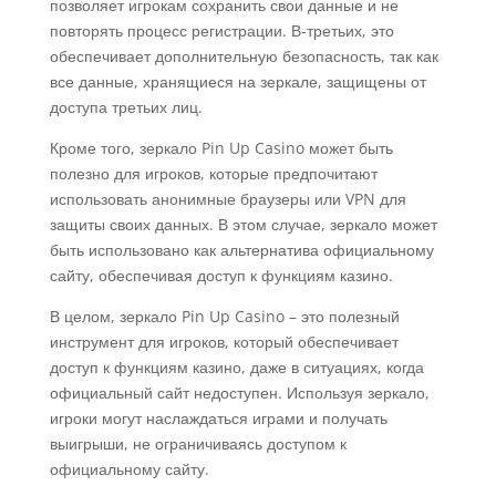
позволяет игрокам сохранить свои данные и не
повторять процесс регистрации. В-третьих, это
обеспечивает дополнительную безопасность, так как
все данные, хранящиеся на зеркале, защищены от
доступа третьих лиц.
Кроме того, зеркало Pin Up Casino может быть
полезно для игроков, которые предпочитают
использовать анонимные браузеры или VPN для
защиты своих данных. В этом случае, зеркало может
быть использовано как альтернатива официальному
сайту, обеспечивая доступ к функциям казино.
В целом, зеркало Pin Up Casino – это полезный
инструмент для игроков, который обеспечивает
доступ к функциям казино, даже в ситуациях, когда
официальный сайт недоступен. Используя зеркало,
игроки могут наслаждаться играми и получать
выигрыши, не ограничиваясь доступом к
официальному сайту.