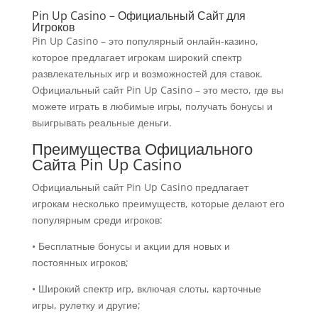
Pin Up Casino – Официальный Сайт для
Игроков
Pin Up Casino – это популярный онлайн-казино,
которое предлагает игрокам широкий спектр
развлекательных игр и возможностей для ставок.
Официальный сайт Pin Up Casino – это место, где вы
можете играть в любимые игры, получать бонусы и
выигрывать реальные деньги.
Преимущества Официального
Сайта Pin Up Casino
Официальный сайт Pin Up Casino предлагает
игрокам несколько преимуществ, которые делают его
популярным среди игроков:
• Бесплатные бонусы и акции для новых и
постоянных игроков;
• Широкий спектр игр, включая слоты, карточные
игры, рулетку и другие;