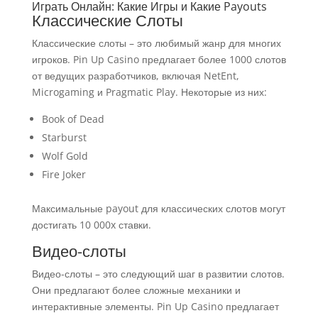
Играть Онлайн: Какие Игры и Какие Payouts
Классические Слоты
Классические слоты – это любимый жанр для многих
игроков. Pin Up Casino предлагает более 1000 слотов
от ведущих разработчиков, включая NetEnt,
Microgaming и Pragmatic Play. Некоторые из них:
Book of Dead
Starburst
Wolf Gold
Fire Joker
Максимальные payout для классических слотов могут
достигать 10 000x ставки.
Видео-слоты
Видео-слоты – это следующий шаг в развитии слотов.
Они предлагают более сложные механики и
интерактивные элементы. Pin Up Casino предлагает