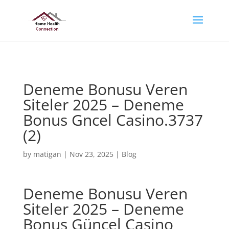
No positions available
Deneme Bonusu Veren
Siteler 2025 – Deneme
Bonus Gncel Casino.3737
(2)
by
matigan
|
Nov 23, 2025
|
Blog
Deneme Bonusu Veren
Siteler 2025 – Deneme
Bonus Güncel Casino