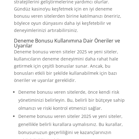
stratejilerini geliştirmelerine yardımcı olurlar.
Gündüz kasino’yu keşfetmek için en iyi deneme
bonusu veren sitelerden birine katılmanızı öneririz,
böylece oyun dünyasını daha iyi keşfetebilir ve
deneyimlerinizi artırabilirsiniz.
Deneme Bonusu Kullanımına Dair Öneriler ve
Uyarılar
Deneme bonusu veren siteler 2025 ve yeni siteler,
kullanıcıların deneme deneyimini daha rahat hale
getirmek için çeşitli bonuslar sunar. Ancak, bu
bonusları etkili bir şekilde kullanabilmek için bazı
öneriler ve uyarılar gereklidir.
Deneme bonusu veren sitelerde, önce kendi risk
yönetiminizi belirleyin. Bu, belirli bir bütçeye sahip
olmanızı ve riski kontrol etmenizi sağlar.
Deneme bonusu veren siteler 2025 ve yeni siteler,
genellikle belirli kurallara uymalısınız. Bu kurallar,
bonusunuzun geçerliliğini ve kazançlarınızın