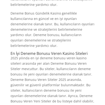
belirlemelerine yardımcı olur.
Deneme Bonus Gündelik Kasino genellikle
kullanıcılarına en güncel ve en iyi oyunları
denemelerine olanak tanır. Bu, kullanıcıların oyunları
denemelerine ve stratejilerini belirlemelerine
yardımcı olur. Deneme bonusu, kullanıcıların
oyunları denemelerine ve stratejilerini
belirlemelerine yardımcı olur.
En İyi Deneme Bonusu Veren Kasino Siteleri
2025 yılında en iyi deneme bonusu veren kasino
siteleri arasında yer alan Deneme Bonusu Veren
Siteler mevcuttur. Bu siteler, kullanıcıların deneme
bonusu ile yeni oyunları denemelerine olanak tanır.
Deneme Bonusu Veren Siteler 2025 arasında,
güvenilir ve güvenli platformlar bulunmaktadır. Bu
siteler, kullanıcıların deneme bonusu ile yeni
oyunları denemelerine olanak tanır. Ayrıca, Deneme
Bonusu Veren Yeni Siteler de bu listeye dahil olabilir,