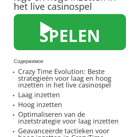
het live casinospel
▶️
SPELEN
Содержимое
Crazy Time Evolution: Beste
strategieën voor laag en hoog
inzetten in het live casinospel
Laag inzetten
Hoog inzetten
Optimaliseren van de
inzetstrategie voor laag inzetten
Geavanceerde tactieken voor