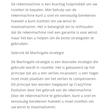
De rekenmachine is een krachtig hulpmiddel om uw
inzetten te bepalen. Met behulp van de
rekenmachine kunt u snel en eenvoudig berekenen
hoeveel u kunt inzetten om uw winst te
maximaliseren. Het is belangrijk om te onthouden
dat de rekenmachine niet een garantie is voor winst,
maar het kan u helpen om de beste strategieën te
gebruiken.
Gebruik de Martingale-strategie
De Martingale-strategie is een klassieke strategie die
gebruikt wordt in roulette. Het is gebaseerd op het
principe dat als u een verlies incasseert, u een hoger
inzet moet plaatsen om het verlies te compenseren.
Dit principe kan worden toegepast op CrazyTime
Evolution door het gebruik van de rekenmachine.
Door de rekenmachine te gebruiken, kunt u snel en
eenvoudig berekenen hoeveel u moet inzetten om
uw winst te maximaliseren.