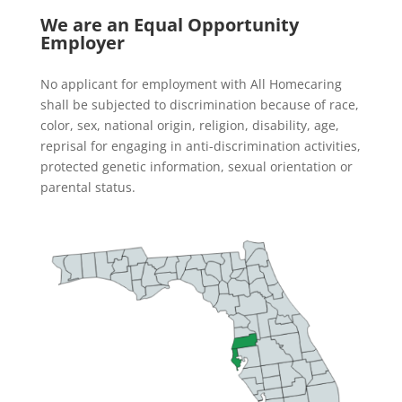
We are an Equal Opportunity
Employer
No applicant for employment with All Homecaring
shall be subjected to discrimination because of race,
color, sex, national origin, religion, disability, age,
reprisal for engaging in anti-discrimination activities,
protected genetic information, sexual orientation or
parental status.