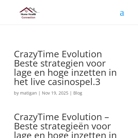
No positions available
CrazyTime Evolution
Beste strategien voor
lage en hoge inzetten in
het live casinospel.3
by
matigan
|
Nov 19, 2025
|
Blog
CrazyTime Evolution –
Beste strategieën voor
lage en hoge inzetten in