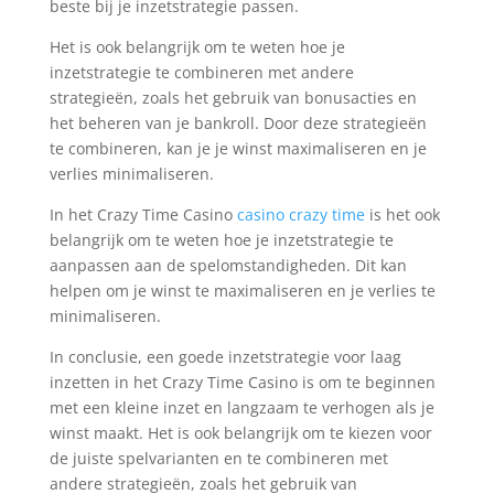
beste bij je inzetstrategie passen.
Het is ook belangrijk om te weten hoe je
inzetstrategie te combineren met andere
strategieën, zoals het gebruik van bonusacties en
het beheren van je bankroll. Door deze strategieën
te combineren, kan je je winst maximaliseren en je
verlies minimaliseren.
In het Crazy Time Casino
casino crazy time
is het ook
belangrijk om te weten hoe je inzetstrategie te
aanpassen aan de spelomstandigheden. Dit kan
helpen om je winst te maximaliseren en je verlies te
minimaliseren.
In conclusie, een goede inzetstrategie voor laag
inzetten in het Crazy Time Casino is om te beginnen
met een kleine inzet en langzaam te verhogen als je
winst maakt. Het is ook belangrijk om te kiezen voor
de juiste spelvarianten en te combineren met
andere strategieën, zoals het gebruik van