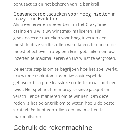
bonusacties en het beheren van je bankroll.
Geavanceerde tactieken voor hoog inzetten in
CrazyTime Evolution
Als u een ervaren speler bent in het CrazyTime
casino en u wilt uw winstmaximaliseren, zijn
geavanceerde tactieken voor hoog inzetten een
must. In deze sectie zullen we u laten zien hoe u de
meest effectieve strategieën kunt gebruiken om uw
inzetten te maximaliseren en uw winst te vergroten.
De eerste stap is om te begrijpen hoe het spel werkt.
CrazyTime Evolution is een live casinospel dat
gebaseerd is op de klassieke roulette, maar met een
twist. Het spel heeft een progressieve jackpot en
verschillende manieren om te winnen. Om deze
reden is het belangrijk om te weten hoe u de beste
strategieën kunt gebruiken om uw inzetten te
maximaliseren.
Gebruik de rekenmachine