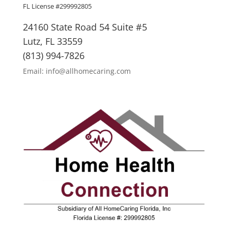
FL License #299992805
24160 State Road 54 Suite #5
Lutz, FL 33559
(813) 994-7826
Email: info@allhomecaring.com