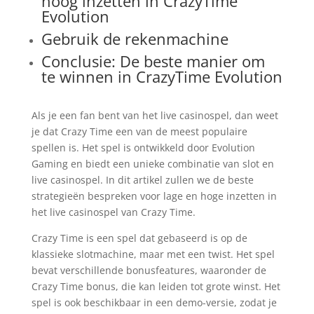
hoog inzetten in CrazyTime
Evolution
Gebruik de rekenmachine
Conclusie: De beste manier om
te winnen in CrazyTime Evolution
Als je een fan bent van het live casinospel, dan weet
je dat Crazy Time een van de meest populaire
spellen is. Het spel is ontwikkeld door Evolution
Gaming en biedt een unieke combinatie van slot en
live casinospel. In dit artikel zullen we de beste
strategieën bespreken voor lage en hoge inzetten in
het live casinospel van Crazy Time.
Crazy Time is een spel dat gebaseerd is op de
klassieke slotmachine, maar met een twist. Het spel
bevat verschillende bonusfeatures, waaronder de
Crazy Time bonus, die kan leiden tot grote winst. Het
spel is ook beschikbaar in een demo-versie, zodat je