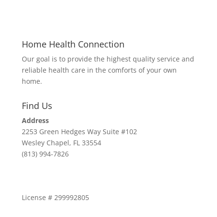
Home Health Connection
Our goal is to provide the highest quality service and
reliable health care in the comforts of your own
home.
Find Us
Address
2253 Green Hedges Way Suite #102
Wesley Chapel, FL 33554
(813) 994-7826
License # 299992805