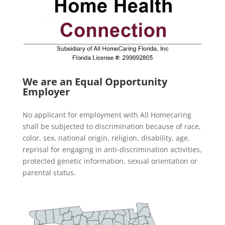
We are an Equal Opportunity
Employer
No applicant for employment with All Homecaring
shall be subjected to discrimination because of race,
color, sex, national origin, religion, disability, age,
reprisal for engaging in anti-discrimination activities,
protected genetic information, sexual orientation or
parental status.