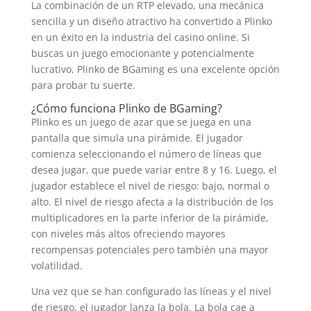
La combinación de un RTP elevado, una mecánica
sencilla y un diseño atractivo ha convertido a Plinko
en un éxito en la industria del casino online. Si
buscas un juego emocionante y potencialmente
lucrativo, Plinko de BGaming es una excelente opción
para probar tu suerte.
¿Cómo funciona Plinko de BGaming?
Plinko es un juego de azar que se juega en una
pantalla que simula una pirámide. El jugador
comienza seleccionando el número de líneas que
desea jugar, que puede variar entre 8 y 16. Luego, el
jugador establece el nivel de riesgo: bajo, normal o
alto. El nivel de riesgo afecta a la distribución de los
multiplicadores en la parte inferior de la pirámide,
con niveles más altos ofreciendo mayores
recompensas potenciales pero también una mayor
volatilidad.
Una vez que se han configurado las líneas y el nivel
de riesgo, el jugador lanza la bola. La bola cae a