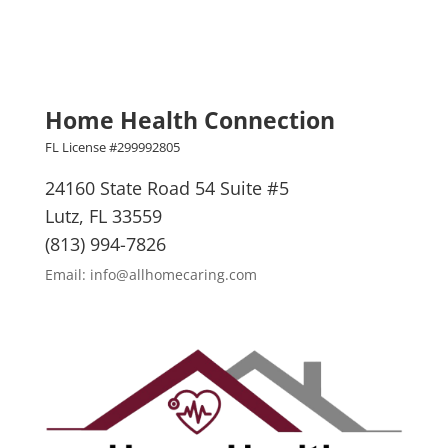
Home Health Connection
FL License #299992805
24160 State Road 54 Suite #5
Lutz, FL 33559
(813) 994-7826
Email: info@allhomecaring.com