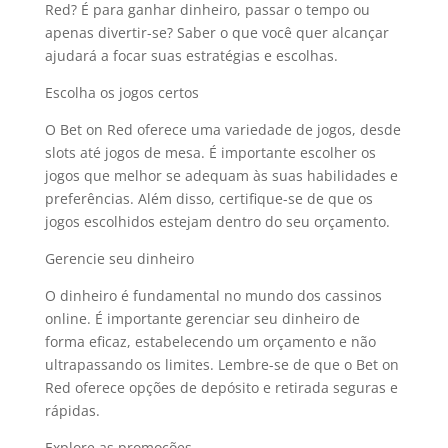
Red? É para ganhar dinheiro, passar o tempo ou
apenas divertir-se? Saber o que você quer alcançar
ajudará a focar suas estratégias e escolhas.
Escolha os jogos certos
O Bet on Red oferece uma variedade de jogos, desde
slots até jogos de mesa. É importante escolher os
jogos que melhor se adequam às suas habilidades e
preferências. Além disso, certifique-se de que os
jogos escolhidos estejam dentro do seu orçamento.
Gerencie seu dinheiro
O dinheiro é fundamental no mundo dos cassinos
online. É importante gerenciar seu dinheiro de
forma eficaz, estabelecendo um orçamento e não
ultrapassando os limites. Lembre-se de que o Bet on
Red oferece opções de depósito e retirada seguras e
rápidas.
Explore as promoções