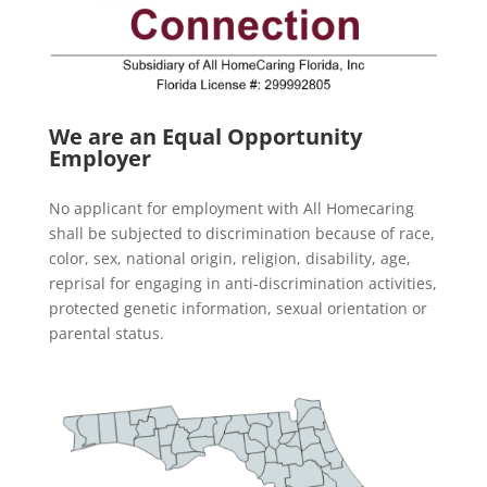
We are an Equal Opportunity
Employer
No applicant for employment with All Homecaring
shall be subjected to discrimination because of race,
color, sex, national origin, religion, disability, age,
reprisal for engaging in anti-discrimination activities,
protected genetic information, sexual orientation or
parental status.