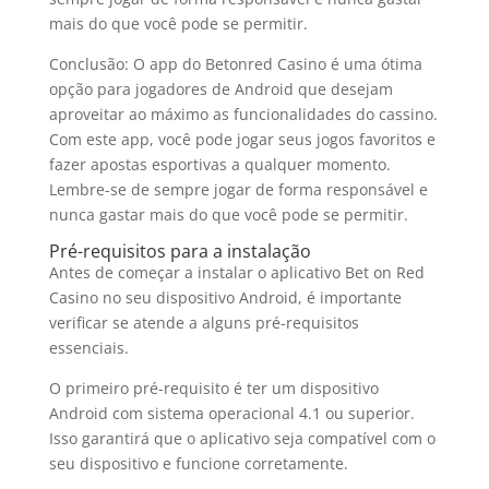
mais do que você pode se permitir.
Conclusão: O app do Betonred Casino é uma ótima
opção para jogadores de Android que desejam
aproveitar ao máximo as funcionalidades do cassino.
Com este app, você pode jogar seus jogos favoritos e
fazer apostas esportivas a qualquer momento.
Lembre-se de sempre jogar de forma responsável e
nunca gastar mais do que você pode se permitir.
Pré-requisitos para a instalação
Antes de começar a instalar o aplicativo Bet on Red
Casino no seu dispositivo Android, é importante
verificar se atende a alguns pré-requisitos
essenciais.
O primeiro pré-requisito é ter um dispositivo
Android com sistema operacional 4.1 ou superior.
Isso garantirá que o aplicativo seja compatível com o
seu dispositivo e funcione corretamente.