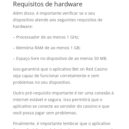
Requisitos de hardware
Além disso, é importante verificar se o seu
dispositivo atende aos seguintes requisitos de
hardware:
– Processador de ao menos 1 GHz;
– Memória RAM de ao menos 1 GB;
– Espaço livre no dispositivo de ao menos 50 MB.
Isso garantirá que o aplicativo Bet on Red Casino
seja capaz de funcionar corretamente e sem
problemas no seu dispositivo.
Outro pré-requisito importante é ter uma conexão à
internet estável e segura. Isso permitirá que o
aplicativo se conecte ao servidor do cassino e que
você possa jogar sem problemas.
Finalmente, é importante lembrar que o aplicativo