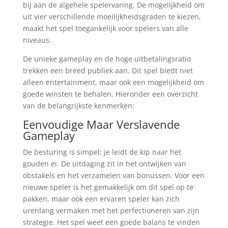
bij aan de algehele spelervaring. De mogelijkheid om
uit vier verschillende moeilijkheidsgraden te kiezen,
maakt het spel toegankelijk voor spelers van alle
niveaus.
De unieke gameplay en de hoge uitbetalingsratio
trekken een breed publiek aan. Dit spel biedt niet
alleen entertainment, maar ook een mogelijkheid om
goede winsten te behalen. Hieronder een overzicht
van de belangrijkste kenmerken:
Eenvoudige Maar Verslavende
Gameplay
De besturing is simpel: je leidt de kip naar het
gouden ei. De uitdaging zit in het ontwijken van
obstakels en het verzamelen van bonussen. Voor een
nieuwe speler is het gemakkelijk om dit spel op te
pakken, maar ook een ervaren speler kan zich
urenlang vermaken met het perfectioneren van zijn
strategie. Het spel weet een goede balans te vinden