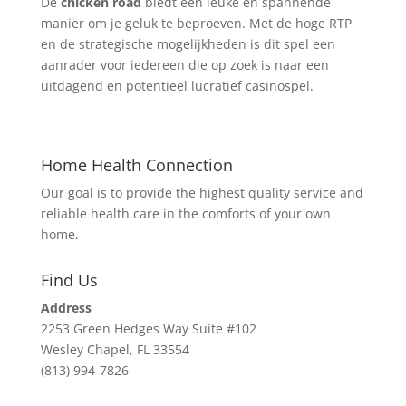
De
chicken road
biedt een leuke en spannende
manier om je geluk te beproeven. Met de hoge RTP
en de strategische mogelijkheden is dit spel een
aanrader voor iedereen die op zoek is naar een
uitdagend en potentieel lucratief casinospel.
Home Health Connection
Our goal is to provide the highest quality service and
reliable health care in the comforts of your own
home.
Find Us
Address
2253 Green Hedges Way Suite #102
Wesley Chapel, FL 33554
(813) 994-7826