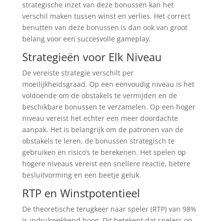
strategische inzet van deze bonussen kan het
verschil maken tussen winst en verlies. Het correct
benutten van deze bonussen is dan ook van groot
belang voor een succesvolle gameplay.
Strategieën voor Elk Niveau
De vereiste strategie verschilt per
moeilijkheidsgraad. Op een eenvoudig niveau is het
voldoende om de obstakels te vermijden en de
beschikbare bonussen te verzamelen. Op een hoger
niveau vereist het echter een meer doordachte
aanpak. Het is belangrijk om de patronen van de
obstakels te leren, de bonussen strategisch te
gebruiken en risico’s te berekenen. Het spelen op
hogere niveaus vereist een snellere reactie, betere
besluitvorming en een beetje geluk.
RTP en Winstpotentieel
De theoretische terugkeer naar speler (RTP) van 98%
is indrukwekkend hoog. Dit betekent dat spelers op