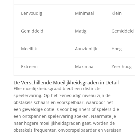
Eenvoudig
Minimaal
Klein
Gemiddeld
Matig
Gemiddeld
Moeilijk
Aanzienlijk
Hoog
Extreem
Maximaal
Zeer hoog
De Verschillende Moeilijkheidsgraden in Detail
Elke moeilijkheidsgraad biedt een distincte
speelervaring. Op het ‘Eenvoudig’ niveau zijn de
obstakels schaars en voorspelbaar, waardoor het
een geweldige optie is voor beginners of spelers die
een ontspannen spelervaring zoeken. Naarmate je
naar hogere moeilijkheidsgraden gaat, worden de
obstakels frequenter, onvoorspelbaarder en vereisen