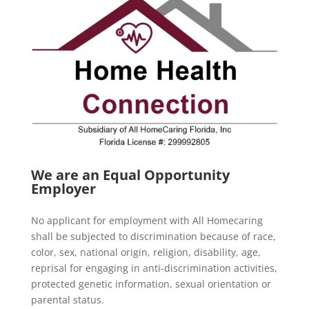
We are an Equal Opportunity
Employer
No applicant for employment with All Homecaring
shall be subjected to discrimination because of race,
color, sex, national origin, religion, disability, age,
reprisal for engaging in anti-discrimination activities,
protected genetic information, sexual orientation or
parental status.