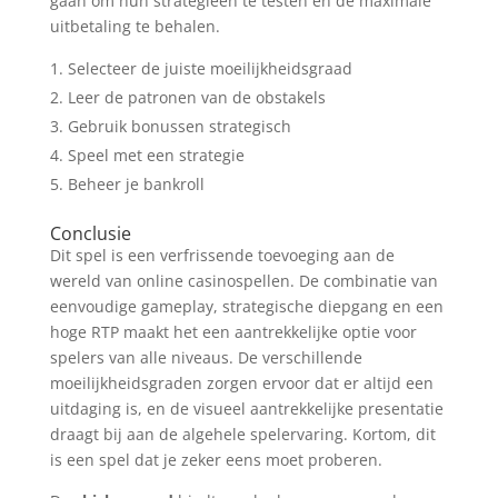
gaan om hun strategieën te testen en de maximale
uitbetaling te behalen.
Selecteer de juiste moeilijkheidsgraad
Leer de patronen van de obstakels
Gebruik bonussen strategisch
Speel met een strategie
Beheer je bankroll
Conclusie
Dit spel is een verfrissende toevoeging aan de
wereld van online casinospellen. De combinatie van
eenvoudige gameplay, strategische diepgang en een
hoge RTP maakt het een aantrekkelijke optie voor
spelers van alle niveaus. De verschillende
moeilijkheidsgraden zorgen ervoor dat er altijd een
uitdaging is, en de visueel aantrekkelijke presentatie
draagt bij aan de algehele spelervaring. Kortom, dit
is een spel dat je zeker eens moet proberen.