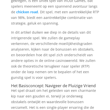
gekregen, is een uniek spel van InOut Games, dat
spelers meeneemt op een spannend avontuur langs
de
chicken road
. Dit spel, met een aantrekkelijke RTP
van 98%, biedt een aantrekkelijke combinatie van
strategie, geluk en spanning.
In dit artikel duiken we diep in de details van dit
intrigerende spel. We zullen de gameplay
verkennen, de verschillende moeilijkheidsgraden
analyseren, kijken naar de bonussen en obstakels,
en beoordelen hoe dit spel zich onderscheidt van
andere opties in de online casinowereld. We zullen
ook de theoretische terugkeer naar speler (RTP)
onder de loep nemen om te bepalen of het een
gunstig spel is voor spelers.
Het Basisconcept: Navigeer de Pluizige Vriend
Het spel draait om het geleiden van een charmante
kip naar een gouden ei, terwijl je onderweg
obstakels ontwijkt en waardevolle bonussen
verzamelt. Het is een single-player ervaring die de