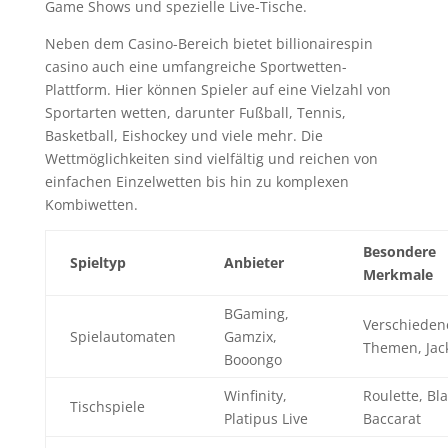
Game Shows und spezielle Live-Tische.
Neben dem Casino-Bereich bietet billionairespin
casino auch eine umfangreiche Sportwetten-
Plattform. Hier können Spieler auf eine Vielzahl von
Sportarten wetten, darunter Fußball, Tennis,
Basketball, Eishockey und viele mehr. Die
Wettmöglichkeiten sind vielfältig und reichen von
einfachen Einzelwetten bis hin zu komplexen
Kombiwetten.
Besondere
Spieltyp
Anbieter
Merkmale
BGaming,
Verschieden
Spielautomaten
Gamzix,
Themen, Jac
Booongo
Winfinity,
Roulette, Bla
Tischspiele
Platipus Live
Baccarat