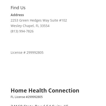
Find Us
Address
2253 Green Hedges Way Suite #102
Wesley Chapel, FL 33554
(813) 994-7826
License # 299992805
Home Health Connection
FL License #299992805