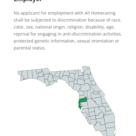
No applicant for employment with All Homecaring
shall be subjected to discrimination because of race,
color, sex, national origin, religion, disability, age,
reprisal for engaging in anti-discrimination activities,
protected genetic information, sexual orientation or
parental status.