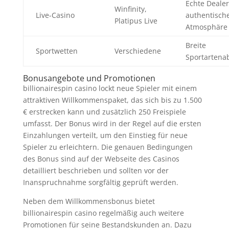
Echte Dealer
Winfinity,
Live-Casino
authentisch
Platipus Live
Atmosphäre
Breite
Sportwetten
Verschiedene
Sportartena
Bonusangebote und Promotionen
billionairespin casino lockt neue Spieler mit einem
attraktiven Willkommenspaket, das sich bis zu 1.500
€ erstrecken kann und zusätzlich 250 Freispiele
umfasst. Der Bonus wird in der Regel auf die ersten
Einzahlungen verteilt, um den Einstieg für neue
Spieler zu erleichtern. Die genauen Bedingungen
des Bonus sind auf der Webseite des Casinos
detailliert beschrieben und sollten vor der
Inanspruchnahme sorgfältig geprüft werden.
Neben dem Willkommensbonus bietet
billionairespin casino regelmäßig auch weitere
Promotionen für seine Bestandskunden an. Dazu