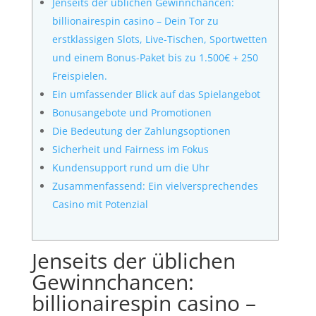
Jenseits der üblichen Gewinnchancen:
billionairespin casino – Dein Tor zu
erstklassigen Slots, Live-Tischen, Sportwetten
und einem Bonus-Paket bis zu 1.500€ + 250
Freispielen.
Ein umfassender Blick auf das Spielangebot
Bonusangebote und Promotionen
Die Bedeutung der Zahlungsoptionen
Sicherheit und Fairness im Fokus
Kundensupport rund um die Uhr
Zusammenfassend: Ein vielversprechendes
Casino mit Potenzial
Jenseits der üblichen
Gewinnchancen:
billionairespin casino –