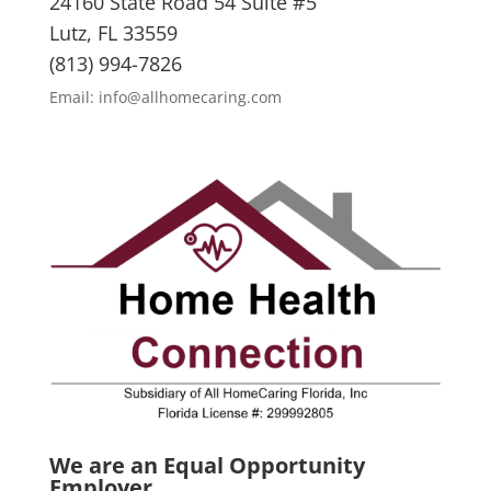
24160 State Road 54 Suite #5
Lutz, FL 33559
(813) 994-7826
Email: info@allhomecaring.com
We are an Equal Opportunity
Employer