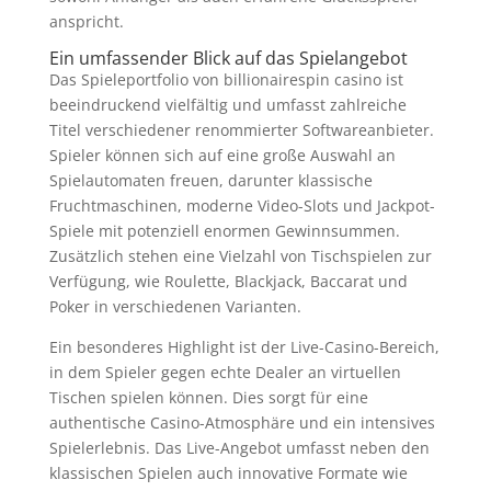
anspricht.
Ein umfassender Blick auf das Spielangebot
Das Spieleportfolio von billionairespin casino ist
beeindruckend vielfältig und umfasst zahlreiche
Titel verschiedener renommierter Softwareanbieter.
Spieler können sich auf eine große Auswahl an
Spielautomaten freuen, darunter klassische
Fruchtmaschinen, moderne Video-Slots und Jackpot-
Spiele mit potenziell enormen Gewinnsummen.
Zusätzlich stehen eine Vielzahl von Tischspielen zur
Verfügung, wie Roulette, Blackjack, Baccarat und
Poker in verschiedenen Varianten.
Ein besonderes Highlight ist der Live-Casino-Bereich,
in dem Spieler gegen echte Dealer an virtuellen
Tischen spielen können. Dies sorgt für eine
authentische Casino-Atmosphäre und ein intensives
Spielerlebnis. Das Live-Angebot umfasst neben den
klassischen Spielen auch innovative Formate wie