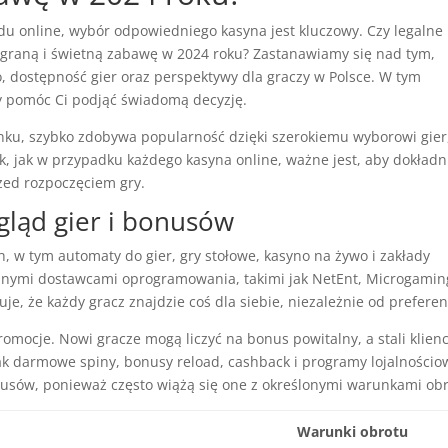
du online, wybór odpowiedniego kasyna jest kluczowy. Czy legalne
graną i świetną zabawę w 2024 roku? Zastanawiamy się nad tym,
o, dostępność gier oraz perspektywy dla graczy w Polsce. W tym
by pomóc Ci podjąć świadomą decyzję.
nku, szybko zdobywa popularność dzięki szerokiemu wyborowi gier
k, jak w przypadku każdego kasyna online, ważne jest, aby dokładn
zed rozpoczęciem gry.
gląd gier i bonusów
, w tym automaty do gier, gry stołowe, kasyno na żywo i zakłady
nymi dostawcami oprogramowania, takimi jak NetEnt, Microgaming
e, że każdy gracz znajdzie coś dla siebie, niezależnie od preferenc
romocje. Nowi gracze mogą liczyć na bonus powitalny, a stali klienc
ak darmowe spiny, bonusy reload, cashback i programy lojalnościo
usów, ponieważ często wiążą się one z określonymi warunkami obr
Warunki obrotu