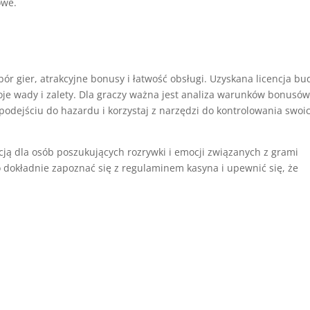
owe.
bór gier, atrakcyjne bonusy i łatwość obsługi. Uzyskana licencja bu
oje wady i zalety. Dla graczy ważna jest analiza warunków bonusów
odejściu do hazardu i korzystaj z narzędzi do kontrolowania swoi
ją dla osób poszukujących rozrywki i emocji związanych z grami
 dokładnie zapoznać się z regulaminem kasyna i upewnić się, że