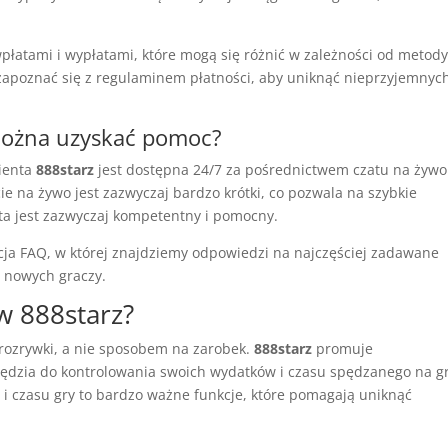
płatami i wypłatami, które mogą się różnić w zależności od metod
 zapoznać się z regulaminem płatności, aby uniknąć nieprzyjemnyc
 można uzyskać pomoc?
ienta
888starz
jest dostępna 24/7 za pośrednictwem czatu na żywo
ie na żywo jest zazwyczaj bardzo krótki, co pozwala na szybkie
ta jest zazwyczaj kompetentny i pomocny.
kcja FAQ, w której znajdziemy odpowiedzi na najczęściej zadawane
a nowych graczy.
w 888starz?
rozrywki, a nie sposobem na zarobek.
888starz
promuje
ędzia do kontrolowania swoich wydatków i czasu spędzanego na g
 i czasu gry to bardzo ważne funkcje, które pomagają uniknąć