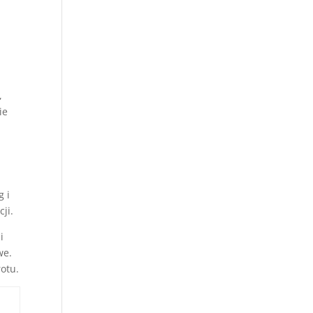
,
ie
 i
ji.
i
we.
otu.