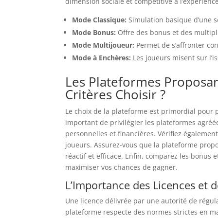
dimension sociale et compétitive à l’expérience
Mode Classique:
Simulation basique d’une sé
Mode Bonus:
Offre des bonus et des multipl
Mode Multijoueur:
Permet de s’affronter con
Mode à Enchères:
Les joueurs misent sur l’is
Les Plateformes Proposan
Critères Choisir ?
Le choix de la plateforme est primordial pour p
important de privilégier les plateformes agréée
personnelles et financières. Vérifiez également
joueurs. Assurez-vous que la plateforme propose
réactif et efficace. Enfin, comparez les bonus
maximiser vos chances de gagner.
L’Importance des Licences et 
Une licence délivrée par une autorité de régulat
plateforme respecte des normes strictes en mat