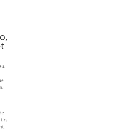
o,
et
eu,
ue
du
 de
tirs
nt,