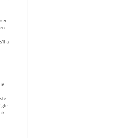
orer
ien
’il a
s
sie
ste
ègle
oir