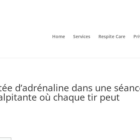
Home
Services
Respite Care
Pri
tée d’adrénaline dans une séanc
lpitante où chaque tir peut