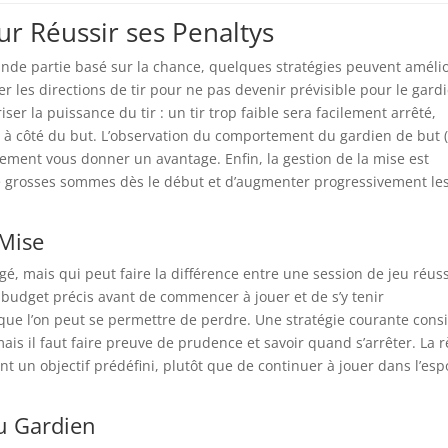
ur Réussir ses Penaltys
rande partie basé sur la chance, quelques stratégies peuvent améli
er les directions de tir pour ne pas devenir prévisible pour le gard
iser la puissance du tir : un tir trop faible sera facilement arrêté,
r à côté du but. L’observation du comportement du gardien de but (s
ement vous donner un avantage. Enfin, la gestion de la mise est
 de grosses sommes dès le début et d’augmenter progressivement le
 Mise
gé, mais qui peut faire la différence entre une session de jeu réus
un budget précis avant de commencer à jouer et de s’y tenir
ue l’on peut se permettre de perdre. Une stratégie courante consi
is il faut faire preuve de prudence et savoir quand s’arrêter. La r
eint un objectif prédéfini, plutôt que de continuer à jouer dans l’esp
u Gardien