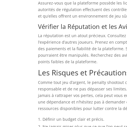
Assurez-vous que la plateforme possède les li
autorités de régulation effectuent des contrôl
et qu’elles offrent un environnement de jeu sûr
Vérifier la Réputation et les Av
La réputation est un atout précieux. Consultez 
l’expérience d’autres joueurs. Prenez en compt
des paiements et la fiabilité de la plateforme. 
pourraient être manipulés. Recherchez des avis 
points faibles de la plateforme.
Les Risques et Précautio
Comme tout jeu d’argent, le penalty shootout 
responsable et de ne pas dépasser ses limites
jamais à rattraper vos pertes, cela peut vous e
une dépendance et n’hésitez pas à demander de
ressources disponibles pour lutter contre la 
Définir un budget clair et précis.
Ne jamais miser plus que ce que l’on peut s