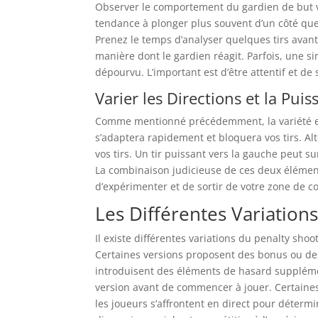
Observer le comportement du gardien de but vi
tendance à plonger plus souvent d’un côté que d
Prenez le temps d’analyser quelques tirs avant
manière dont le gardien réagit. Parfois, une si
dépourvu. L’important est d’être attentif et de s
Varier les Directions et la Puis
Comme mentionné précédemment, la variété est 
s’adaptera rapidement et bloquera vos tirs. Alt
vos tirs. Un tir puissant vers la gauche peut s
La combinaison judicieuse de ces deux élément
d’expérimenter et de sortir de votre zone de co
Les Différentes Variation
Il existe différentes variations du penalty sho
Certaines versions proposent des bonus ou des
introduisent des éléments de hasard suppléme
version avant de commencer à jouer. Certaine
les joueurs s’affrontent en direct pour déterm