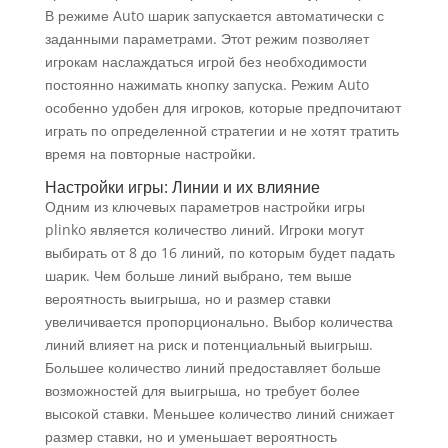
В режиме Auto шарик запускается автоматически с
заданными параметрами. Этот режим позволяет
игрокам наслаждаться игрой без необходимости
постоянно нажимать кнопку запуска. Режим Auto
особенно удобен для игроков, которые предпочитают
играть по определенной стратегии и не хотят тратить
время на повторные настройки.
Настройки игры: Линии и их влияние
Одним из ключевых параметров настройки игры
plinko является количество линий. Игроки могут
выбирать от 8 до 16 линий, по которым будет падать
шарик. Чем больше линий выбрано, тем выше
вероятность выигрыша, но и размер ставки
увеличивается пропорционально. Выбор количества
линий влияет на риск и потенциальный выигрыш.
Большее количество линий предоставляет больше
возможностей для выигрыша, но требует более
высокой ставки. Меньшее количество линий снижает
размер ставки, но и уменьшает вероятность