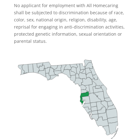
No applicant for employment with All Homecaring
shall be subjected to discrimination because of race,
color, sex, national origin, religion, disability, age,
reprisal for engaging in anti-discrimination activities,
protected genetic information, sexual orientation or
parental status.