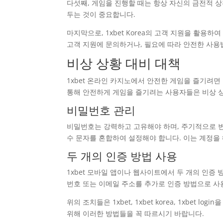
다섯째, 게임을 진행할 때는 항상 자신의 금전적 상
두는 것이 중요합니다.
마지막으로, 1xbet Korea의 고객 지원을 활용
고객 지원에 문의하거나, 필요에 따라 안전한 사용
비상 상황 대비 대책
1xbet 온라인 카지노에서 안전한 게임을 즐기려면
통해 안전하게 게임을 즐기려는 사용자들은 비상 상
비밀번호 관리
비밀번호는 강력하고 고유해야 하며, 주기적으로 변경
수 문자를 혼합하여 설정해야 합니다. 이는 계정을
두 개의 인증 방법 사용
1xbet 모바일 앱이나 웹사이트에서 두 개의 인증
번호 또는 이메일 주소를 추가로 인증 방법으로 사
위의 조치들은 1xbet, 1xbet korea, 1xbe
위해 이러한 방법들을 꼭 따르시기 바랍니다.