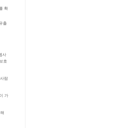
를 확
 유출
 웹사
 보호
 사람
이 가
통해